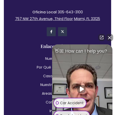
Oficina Local
305-643-3100
757 NW 27th Avenue, Third Floor
Miami, FL 33125
Enlaces Rápidos
👋🏼 How can I help you?
Nuestra Firma
Por Qué Debe Elegirnos
Casos Referidos
Nuestros Abogados
Areas de Practica
Contáctenos
Car Accident
In English